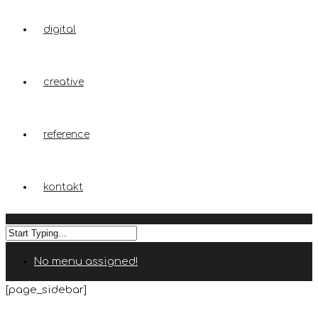
digital
creative
reference
kontakt
No menu assigned!
[page_sidebar]